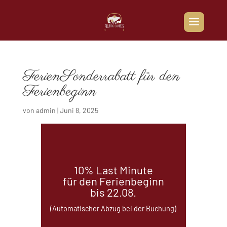
FerienSonderrabatt für den
Ferienbeginn
von
admin
|
Juni 8, 2025
10% Last Minute
für den Ferienbeginn
bis 22.08.
(Automatischer Abzug bei der Buchung)